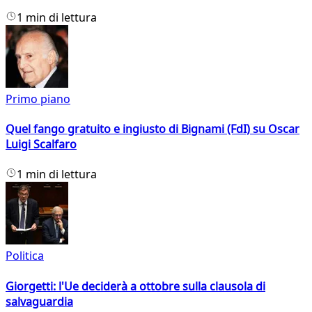
1 min di lettura
Primo piano
Quel fango gratuito e ingiusto di Bignami (FdI) su Oscar
Luigi Scalfaro
1 min di lettura
Politica
Giorgetti: l'Ue deciderà a ottobre sulla clausola di
salvaguardia