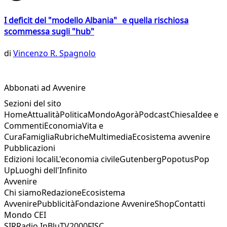
I deficit del "modello Albania" e quella rischiosa
scommessa sugli "hub"
di
Vincenzo R. Spagnolo
Abbonati ad Avvenire
Sezioni del sito
Home
Attualità
Politica
Mondo
Agorà
Podcast
Chiesa
Idee e
Commenti
Economia
Vita e
Cura
Famiglia
Rubriche
Multimedia
Ecosistema avvenire
Pubblicazioni
Edizioni locali
L'economia civile
Gutenberg
Popotus
Pop
Up
Luoghi dell'Infinito
Avvenire
Chi siamo
Redazione
Ecosistema
Avvenire
Pubblicità
Fondazione Avvenire
Shop
Contatti
Mondo CEI
SIR
Radio InBlu
TV2000
FISC