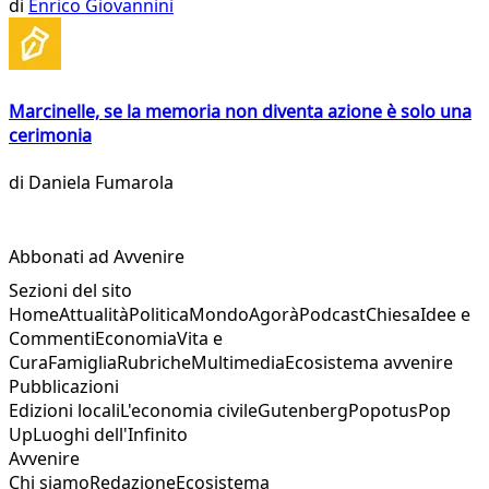
di
Enrico Giovannini
Marcinelle, se la memoria non diventa azione è solo una
cerimonia
di
Daniela Fumarola
Abbonati ad Avvenire
Sezioni del sito
Home
Attualità
Politica
Mondo
Agorà
Podcast
Chiesa
Idee e
Commenti
Economia
Vita e
Cura
Famiglia
Rubriche
Multimedia
Ecosistema avvenire
Pubblicazioni
Edizioni locali
L'economia civile
Gutenberg
Popotus
Pop
Up
Luoghi dell'Infinito
Avvenire
Chi siamo
Redazione
Ecosistema