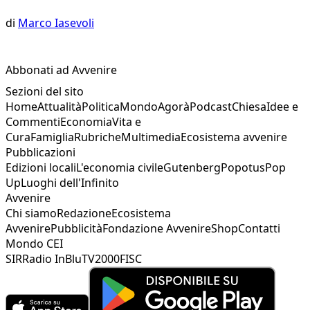
di
Marco Iasevoli
Abbonati ad Avvenire
Sezioni del sito
Home
Attualità
Politica
Mondo
Agorà
Podcast
Chiesa
Idee e
Commenti
Economia
Vita e
Cura
Famiglia
Rubriche
Multimedia
Ecosistema avvenire
Pubblicazioni
Edizioni locali
L'economia civile
Gutenberg
Popotus
Pop
Up
Luoghi dell'Infinito
Avvenire
Chi siamo
Redazione
Ecosistema
Avvenire
Pubblicità
Fondazione Avvenire
Shop
Contatti
Mondo CEI
SIR
Radio InBlu
TV2000
FISC