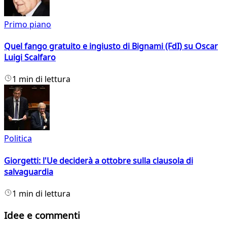
Primo piano
Quel fango gratuito e ingiusto di Bignami (FdI) su Oscar
Luigi Scalfaro
1 min di lettura
Politica
Giorgetti: l'Ue deciderà a ottobre sulla clausola di
salvaguardia
1 min di lettura
Idee e commenti