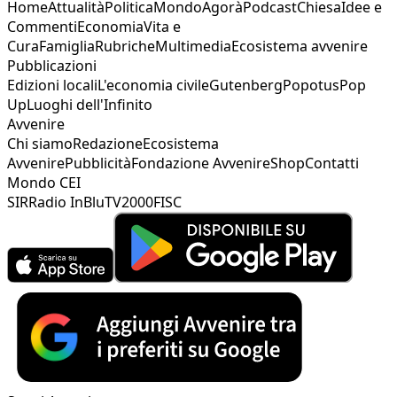
Home
Attualità
Politica
Mondo
Agorà
Podcast
Chiesa
Idee e
Commenti
Economia
Vita e
Cura
Famiglia
Rubriche
Multimedia
Ecosistema avvenire
Pubblicazioni
Edizioni locali
L'economia civile
Gutenberg
Popotus
Pop
Up
Luoghi dell'Infinito
Avvenire
Chi siamo
Redazione
Ecosistema
Avvenire
Pubblicità
Fondazione Avvenire
Shop
Contatti
Mondo CEI
SIR
Radio InBlu
TV2000
FISC