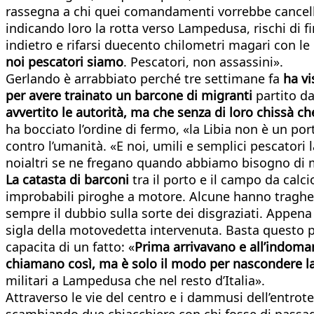
rassegna a chi quei comandamenti vorrebbe cancellarl
indicando loro la rotta verso Lampedusa, rischi di f
indietro e rifarsi duecento chilometri magari con le
noi pescatori siamo
. Pescatori, non assassini».
Gerlando è arrabbiato perché tre settimane fa
ha vi
per avere trainato un barcone di migranti
partito da
avvertito le autorità, ma che senza di loro chissà ch
ha bocciato l’ordine di fermo, «la Libia non è un por
contro l’umanità. «E noi, umili e semplici pescator
noialtri se ne fregano quando abbiamo bisogno di met
La catasta di barconi
tra il porto e il campo da calc
improbabili piroghe a motore. Alcune hanno traghett
sempre il dubbio sulla sorte dei disgraziati. Appena 
sigla della motovedetta intervenuta. Basta questo 
capacita di un fatto: «
Prima arrivavano e all’indoman
chiamano così, ma è solo il modo per nascondere la
militari a Lampedusa che nel resto d’Italia».
Attraverso le vie del centro e i dammusi dell’entrote
scambiando due chiacchiere con chi fosse di passaggi