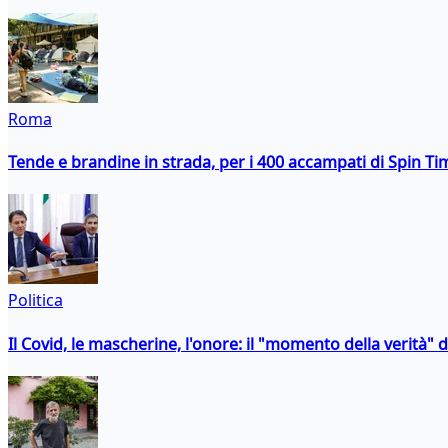
Roma
Tende e brandine in strada, per i 400 accampati di Spin T
Politica
Il Covid, le mascherine, l'onore: il "momento della verità" 