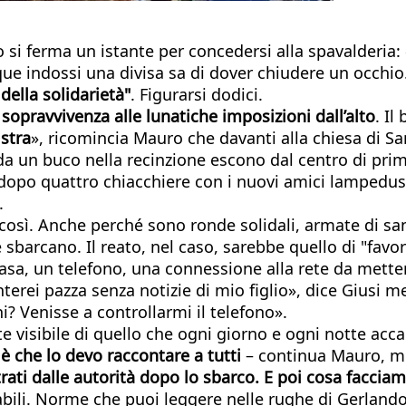
 si ferma un istante per concedersi alla spavalderia
e indossi una divisa sa di dover chiudere un occhio. 
della solidarietà"
. Figurarsi dodici.
 sopravvivenza alle lunatiche imposizioni dall’alto
. Il
istra
», ricomincia Mauro che davanti alla chiesa di S
da un buco nella recinzione escono dal centro di prim
a, dopo quattro chiacchiere con i nuovi amici lampedu
.
ì. Anche perché sono ronde solidali, armate di sand
che sbarcano. Il reato, nel caso, sarebbe quello di "f
sa, un telefono, una connessione alla rete da metter
rei pazza senza notizie di mio figlio», dice Giusi me
i? Venisse a controllarmi il telefono».
te visibile di quello che ogni giorno e ogni notte ac
 è che lo devo raccontare a tutti
– continua Mauro, men
rati dalle autorità dopo lo sbarco. E poi cosa faccia
ili. Norme che puoi leggere nelle rughe di Gerlando, 