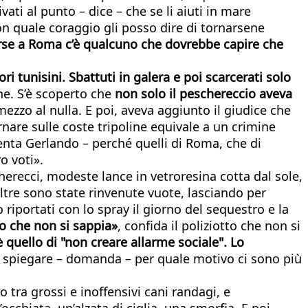
ti al punto – dice – che se li aiuti in mare
con quale coraggio gli posso dire di tornarsene
rse a Roma c’è qualcuno che dovrebbe capire che
ri tunisini. Sbattuti in galera e poi scarcerati solo
ane. S’è scoperto che
non solo il peschereccio aveva
mezzo al nulla. E poi, aveva aggiunto il giudice che
rnare sulle coste tripoline equivale a un crimine
enta Gerlando – perché quelli di Roma, che di
o voti».
cherecci, modeste lance in vetroresina cotta dal sole,
ltre sono state rinvenute vuote, lasciando per
riportati con lo spray il giorno del sequestro e la
io che non si sappia»
, confida il poliziotto che non si
 quello di "non creare allarme sociale". Lo
o spiegare – domanda – per quale motivo ci sono più
 tra grossi e inoffensivi cani randagi, e
cchiata, un’alzata di ciglia, una smorfia. E poi