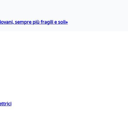
ovani, sempre più fragili e soli»
ttrici