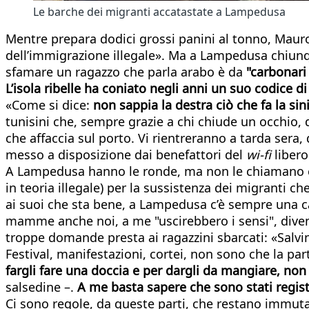
Le barche dei migranti accatastate a Lampedusa
Mentre prepara dodici grossi panini al tonno, Mauro
dell’immigrazione illegale». Ma a Lampedusa chiunqu
sfamare un ragazzo che parla arabo è da
"carbonari 
L’isola ribelle ha coniato negli anni un suo codice di
«Come si dice:
non sappia la destra ciò che fa la sin
tunisini che, sempre grazie a chi chiude un occhio, 
che affaccia sul porto. Vi rientreranno a tarda ser
messo a disposizione dai benefattori del
wi-fi
libero
A Lampedusa hanno le ronde, ma non le chiamano cos
in teoria illegale) per la sussistenza dei migranti 
ai suoi che sta bene, a Lampedusa c’è sempre una ca
mamme anche noi, a me "uscirebbero i sensi", divente
troppe domande presta ai ragazzini sbarcati: «Salvin
Festival, manifestazioni, cortei, non sono che la par
fargli fare una doccia e per dargli da mangiare, non
salsedine –.
A me basta sapere che sono stati regist
Ci sono regole, da queste parti, che restano immutab