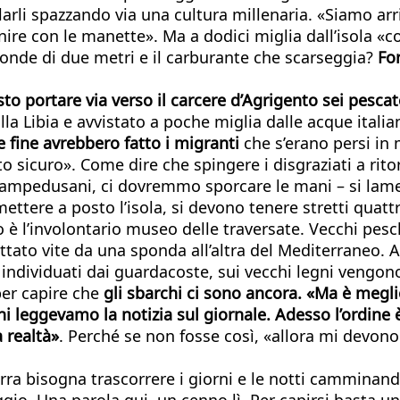
i spazzando via una cultura millenaria. «Siamo arriva
inire con le manette». Ma a dodici miglia dall’isola «
 onde di due metri e il carburante che scarseggia?
Fo
sto portare via verso il carcere d’Agrigento sei pescato
lla Libia e avvistato a poche miglia dalle acque itali
e fine avrebbero fatto i migranti
che s’erano persi in 
to sicuro». Come dire che spingere i disgraziati a rito
i lampedusani, ci dovremmo sporcare le mani – si lam
tere a posto l’isola, si devono tenere stretti quattr
io è l’involontario museo delle traversate. Vecchi pes
ato vite da una sponda all’altra del Mediterraneo. A
individuati dai guardacoste, sui vecchi legni vengono 
per capire che
gli sbarchi ci sono ancora. «Ma è megl
i leggevamo la notizia sul giornale. Adesso l’ordine è
 realtà»
. Perché se non fosse così, «allora mi devon
rra bisogna trascorrere i giorni e le notti camminando
o. Una parola qui, un cenno lì. Per capirsi basta un’o