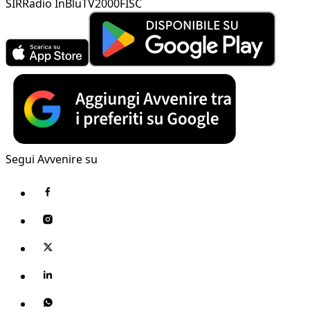
SIR
Radio InBlu
TV2000
FISC
Segui Avvenire su