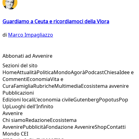
Guardiamo a Ceuta e ricordiamoci della Vlora
di
Marco Impagliazzo
Abbonati ad Avvenire
Sezioni del sito
Home
Attualità
Politica
Mondo
Agorà
Podcast
Chiesa
Idee e
Commenti
Economia
Vita e
Cura
Famiglia
Rubriche
Multimedia
Ecosistema avvenire
Pubblicazioni
Edizioni locali
L'economia civile
Gutenberg
Popotus
Pop
Up
Luoghi dell'Infinito
Avvenire
Chi siamo
Redazione
Ecosistema
Avvenire
Pubblicità
Fondazione Avvenire
Shop
Contatti
Mondo CEI