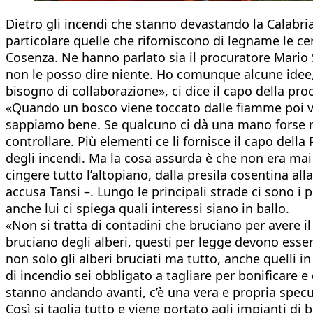
Dietro gli incendi che stanno devastando la Calabria e
particolare quelle che riforniscono di legname le cen
Cosenza. Ne hanno parlato sia il procuratore Mario 
non le posso dire niente. Ho comunque alcune idee,
bisogno di collaborazione», ci dice il capo della pro
«Quando un bosco viene toccato dalle fiamme poi va r
sappiamo bene. Se qualcuno ci dà una mano forse ri
controllare. Più elementi ce li fornisce il capo del
degli incendi. Ma la cosa assurda è che non era mai 
cingere tutto l’altopiano, dalla presila cosentina all
accusa Tansi –. Lungo le principali strade ci sono i 
anche lui ci spiega quali interessi siano in ballo.
«Non si tratta di contadini che bruciano per avere 
bruciano degli alberi, questi per legge devono essere
non solo gli alberi bruciati ma tutto, anche quelli 
di incendio sei obbligato a tagliare per bonificare e 
stanno andando avanti, c’è una vera e propria specula
Così si taglia tutto e viene portato agli impianti d