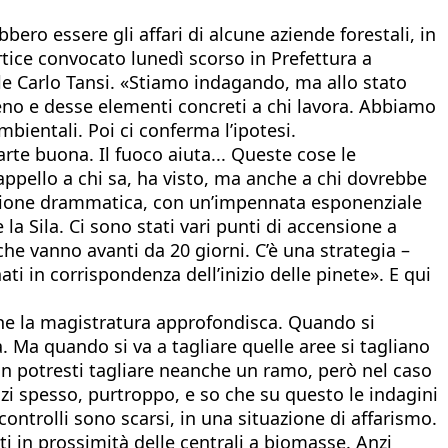
bbero essere gli affari di alcune aziende forestali, in
rtice convocato lunedì scorso in Prefettura a
le Carlo Tansi. «Stiamo indagando, ma allo stato
eno e desse elementi concreti a chi lavora. Abbiamo
bientali. Poi ci conferma l’ipotesi.
rte buona. Il fuoco aiuta... Queste cose le
ppello a chi sa, ha visto, ma anche a chi dovrebbe
ituazione drammatica, con un’impennata esponenziale
a Sila. Ci sono stati vari punti di accensione a
 che vanno avanti da 20 giorni. C’è una strategia –
ti in corrispondenza dell’inizio delle pinete». E qui
 che la magistratura approfondisca. Quando si
. Ma quando si va a tagliare quelle aree si tagliano
non potresti tagliare neanche un ramo, però nel caso
Anzi spesso, purtroppo, e so che su questo le indagini
ontrolli sono scarsi, in una situazione di affarismo.
ti in prossimità delle centrali a biomasse. Anzi