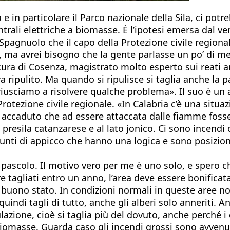
 in particolare il Parco nazionale della Sila, ci potre
trali elettriche a biomasse. È l’ipotesi emersa dal ve
Spagnuolo che il capo della Protezione civile regiona
 ma avrei bisogno che la gente parlasse un po’ di m
cura di Cosenza, magistrato molto esperto sui reati am
ipulito. Ma quando si ripulisce si taglia anche la pa
usciamo a risolvere qualche problema». Il suo è un a
la Protezione civile regionale. «In Calabria c’è una s
accaduto che ad essere attaccata dalle fiamme fosse l
a presila catanzarese e al lato jonico. Ci sono incendi
punti di appicco che hanno una logica e sono posiziona
il pascolo. Il motivo vero per me è uno solo, e spero
 tagliati entro un anno, l’area deve essere bonificata
in buono stato. In condizioni normali in queste aree 
quindi tagli di tutto, anche gli alberi solo anneriti. 
zione, cioè si taglia più del dovuto, anche perché i c
i biomasse. Guarda caso gli incendi grossi sono avvenu