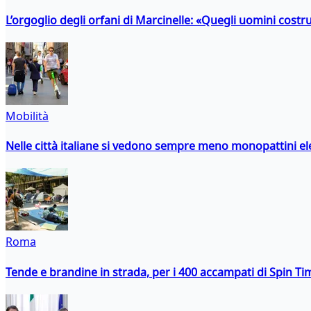
L’orgoglio degli orfani di Marcinelle: «Quegli uomini costr
Mobilità
Nelle città italiane si vedono sempre meno monopattini ele
Roma
Tende e brandine in strada, per i 400 accampati di Spin T