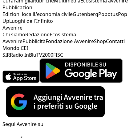
Cura
Famiglia
Rubriche
Multimedia
Ecosistema avvenire
Pubblicazioni
Edizioni locali
L'economia civile
Gutenberg
Popotus
Pop
Up
Luoghi dell'Infinito
Avvenire
Chi siamo
Redazione
Ecosistema
Avvenire
Pubblicità
Fondazione Avvenire
Shop
Contatti
Mondo CEI
SIR
Radio InBlu
TV2000
FISC
Segui Avvenire su