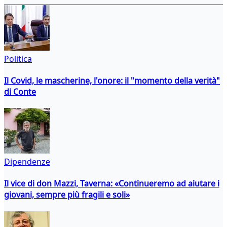
Politica
Il Covid, le mascherine, l'onore: il "momento della verità"
di Conte
Dipendenze
Il vice di don Mazzi, Taverna: «Continueremo ad aiutare i
giovani, sempre più fragili e soli»