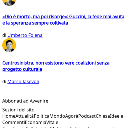
«Dio è morto, ma poi risorge»: Guccini, la fede mai avuta
e la speranza sempre coltivata
di
Umberto Folena
Centrosinistra, non esistono vere coalizioni senza
progetto culturale
di
Marco Iasevoli
Abbonati ad Avvenire
Sezioni del sito
Home
Attualità
Politica
Mondo
Agorà
Podcast
Chiesa
Idee e
Commenti
Economia
Vita e