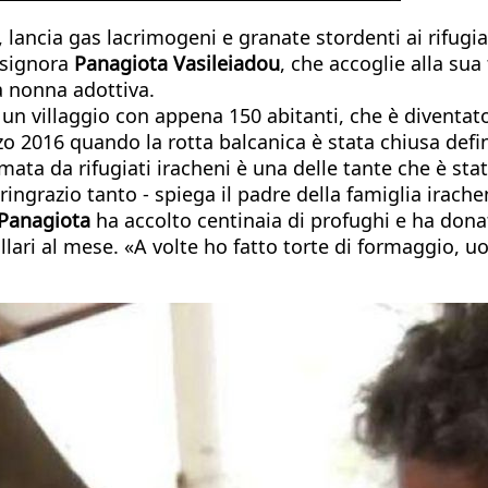
, lancia gas lacrimogeni e granate stordenti ai rifug
a signora
Panagiota Vasileiadou
, che accoglie alla su
na nonna adottiva.
, un villaggio con appena 150 abitanti, che è diventat
zo 2016 quando la rotta balcanica è stata chiusa def
mata da rifugiati iracheni è una delle tante che è sta
a ringrazio tanto - spiega il padre della famiglia irac
Panagiota
ha accolto centinaia di profughi e ha dona
llari al mese. «A volte ho fatto torte di formaggio, 