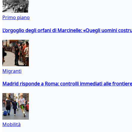
Primo piano
L’orgoglio degli orfani di Marcinelle: «Quegli uomini costr
Migranti
Madrid risponde a Roma: controlli immediati alle frontiere p
Mobilità