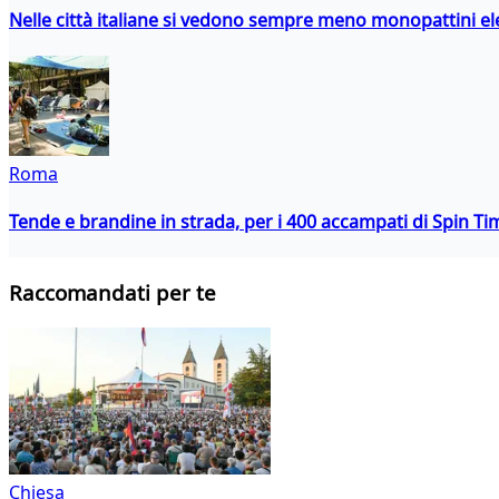
Nelle città italiane si vedono sempre meno monopattini ele
Roma
Tende e brandine in strada, per i 400 accampati di Spin T
Raccomandati per te
Chiesa