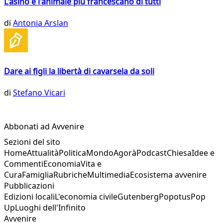
L'asino è l'animale più francescano di tutti
di
Antonia Arslan
Dare ai figli la libertà di cavarsela da soli
di
Stefano Vicari
Abbonati ad Avvenire
Sezioni del sito
Home
Attualità
Politica
Mondo
Agorà
Podcast
Chiesa
Idee e
Commenti
Economia
Vita e
Cura
Famiglia
Rubriche
Multimedia
Ecosistema avvenire
Pubblicazioni
Edizioni locali
L'economia civile
Gutenberg
Popotus
Pop
Up
Luoghi dell'Infinito
Avvenire