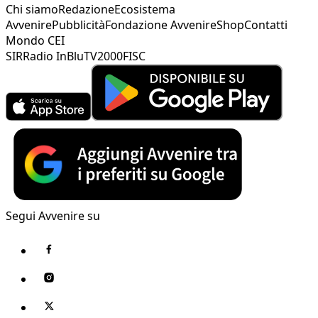
Chi siamo
Redazione
Ecosistema
Avvenire
Pubblicità
Fondazione Avvenire
Shop
Contatti
Mondo CEI
SIR
Radio InBlu
TV2000
FISC
Segui Avvenire su