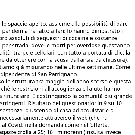
o spaccio aperto, assieme alla possibilità di dare
a pandemia ha fatto affari: lo hanno dimostrato i
rd assoluti di sequestri di cocaina e sostanze
 per strada, dove le morti per overdose quest’anno
à, tra pc e cellulari, con tutto a portata di clic: la
e da ottenere con la scusa dall’ansia da chiusura).
he stiamo già misurando nelle ultime settimane. Come
codipendenza di San Patrignano.
so in struttura tra maggio dell’anno scorso e questa
ché le restrizioni all’accoglienza e l’aiuto hanno
 a rinunciare. E costringendo la comunità più grande
 stringenti. Risultato del questionario: in 9 su 10
sostanze, o uscendo di casa ad acquistarle o
on necessariamente attraverso il web (che ha
a al Covid, nella domanda come nell’offerta.
agazze crolla a 25; 16 i minorenni) risulta invece