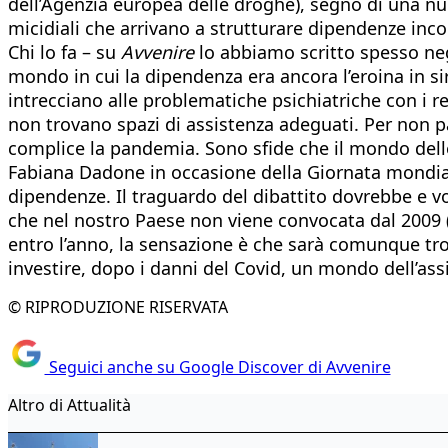
dell’Agenzia europea delle droghe), segno di una n
micidiali che arrivano a strutturare dipendenze inco
Chi lo fa – su
Avvenire
lo abbiamo scritto spesso negl
mondo in cui la dipendenza era ancora l’eroina in sir
intrecciano alle problematiche psichiatriche con i r
non trovano spazi di assistenza adeguati. Per non par
complice la pandemia. Sono sfide che il mondo dell
Fabiana Dadone in occasione della Giornata mondiale
dipendenze. Il traguardo del dibattito dovrebbe e v
che nel nostro Paese non viene convocata dal 2009 (pe
entro l’anno, la sensazione è che sarà comunque trop
investire, dopo i danni del Covid, un mondo dell’ass
© RIPRODUZIONE RISERVATA
Seguici anche su Google Discover di Avvenire
Altro di Attualità