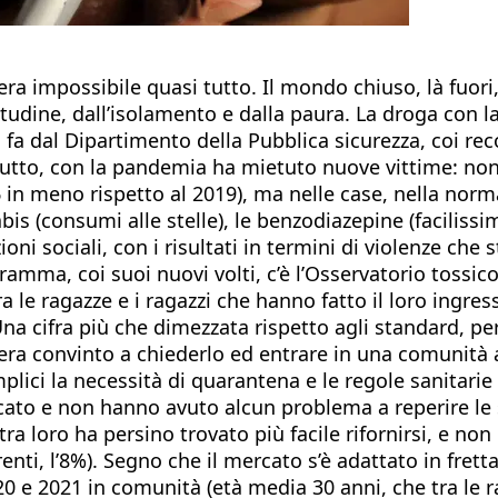
impossibile quasi tutto. Il mondo chiuso, là fuori, l
itudine, dall’isolamento e dalla paura. La droga con l
a dal Dipartimento della Pubblica sicurezza, coi reco
tutto, con la pandemia ha mietuto nuove vittime: non
 meno rispetto al 2019), ma nelle case, nella normalit
 (consumi alle stelle), le benzodiazepine (facilissim
ioni sociali, con i risultati in termini di violenze c
ramma, coi suoi nuovi volti, c’è l’Osservatorio tossi
 le ragazze e i ragazzi che hanno fatto il loro ingres
Una cifra più che dimezzata rispetto agli standard, per
 era convinto a chiederlo ed entrare in una comunità
omplici la necessità di quarantena e le regole sanitarie
ato e non hanno avuto alcun problema a reperire le 
tra loro ha persino trovato più facile rifornirsi, e n
nti, l’8%). Segno che il mercato s’è adattato in frett
020 e 2021 in comunità (età media 30 anni, che tra le r