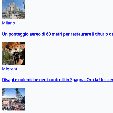
Milano
Un ponteggio aereo di 60 metri per restaurare il tiburio 
Migranti
Disagi e polemiche per i controlli in Spagna. Ora la Ue 