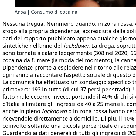
Ansa | Consumo di cocaina
Nessuna tregua. Nemmeno quando, in zona rossa, era 
sfogo alla propria dipendenza, accresciuta dalla sol
dati del rapporto pubblicato appena qualche giorno f
sintetiche nell’anno del
lockdown
. La droga, soprat
sono tornate a calare leggermente (308 nel 2020, 66 in
cocaina da fumare (la moda del momento), la cannabis
Dipendenze pronte a esplodere nel ritorno alle relaz
ogni anno a raccontare l’aspetto sociale di questo d
La comunità ha effettuato un sondaggio specifico tra
primavera: 193 in tutto (di cui 37 persi per strada). 
fatto male eccome invece, portando il 40% di chi si
d’Italia a limitare gli ingressi da 40 a 25 mensili, c
anche in pieno
lockdown
o in zona rossa hanno cerc
ricevendole direttamente a domicilio. Di più, il 10% 
coinvolto soltanto una piccola percentuale di acquire
Guardando ai dati generali di tutti gli ingressi di 2