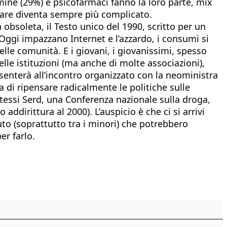
ne (29%) e psicofarmaci fanno la loro parte, mix
urare diventa sempre più complicato.
obsoleta, il Testo unico del 1990, scritto per un
 Oggi impazzano Internet e l’azzardo, i consumi si
elle comunità. E i giovani, i giovanissimi, spesso
lle istituzioni (ma anche di molte associazioni),
enterà all’incontro organizzato con la neoministra
di ripensare radicalmente le politiche sulle
tessi Serd, una Conferenza nazionale sulla droga,
ddirittura al 2000). L’auspicio è che ci si arrivi
uto (soprattutto tra i minori) che potrebbero
er farlo.