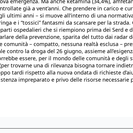
uova emergenza. Ma anche ketamina (34,4%), amfetami
ntrollate già a vent’anni. Che prendere in carico e c
i ultimi anni – si muove all’interno di una normativa 
inga e i “tossici” fantasmi da scansare per la strada.
eparti ospedalieri che si riempiono prima dei Serd e d
lare della prevenzione, sparita del tutto dai radar de
e comunità – compatto, nessuna realtà esclusa – pres
 contro la droga del 26 giugno, assieme all’esigenza 
orrebbe essere, per il mondo delle comunità e degli s
r trovarne una di rilevanza bisogna tornare indietro a
po tardi rispetto alla nuova ondata di richieste d’ai
istenza impreparato e privo delle risorse necessarie p