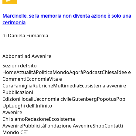
Marcinelle, se la memoria non diventa azione è solo una
cerimonia
di
Daniela Fumarola
Abbonati ad Avvenire
Sezioni del sito
Home
Attualità
Politica
Mondo
Agorà
Podcast
Chiesa
Idee e
Commenti
Economia
Vita e
Cura
Famiglia
Rubriche
Multimedia
Ecosistema avvenire
Pubblicazioni
Edizioni locali
L'economia civile
Gutenberg
Popotus
Pop
Up
Luoghi dell'Infinito
Avvenire
Chi siamo
Redazione
Ecosistema
Avvenire
Pubblicità
Fondazione Avvenire
Shop
Contatti
Mondo CEI