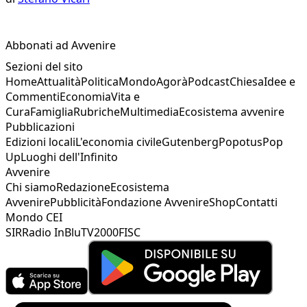
Abbonati ad Avvenire
Sezioni del sito
Home
Attualità
Politica
Mondo
Agorà
Podcast
Chiesa
Idee e
Commenti
Economia
Vita e
Cura
Famiglia
Rubriche
Multimedia
Ecosistema avvenire
Pubblicazioni
Edizioni locali
L'economia civile
Gutenberg
Popotus
Pop
Up
Luoghi dell'Infinito
Avvenire
Chi siamo
Redazione
Ecosistema
Avvenire
Pubblicità
Fondazione Avvenire
Shop
Contatti
Mondo CEI
SIR
Radio InBlu
TV2000
FISC