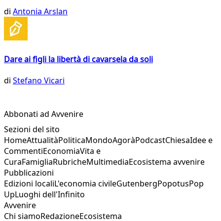
di
Antonia Arslan
Dare ai figli la libertà di cavarsela da soli
di
Stefano Vicari
Abbonati ad Avvenire
Sezioni del sito
Home
Attualità
Politica
Mondo
Agorà
Podcast
Chiesa
Idee e
Commenti
Economia
Vita e
Cura
Famiglia
Rubriche
Multimedia
Ecosistema avvenire
Pubblicazioni
Edizioni locali
L'economia civile
Gutenberg
Popotus
Pop
Up
Luoghi dell'Infinito
Avvenire
Chi siamo
Redazione
Ecosistema