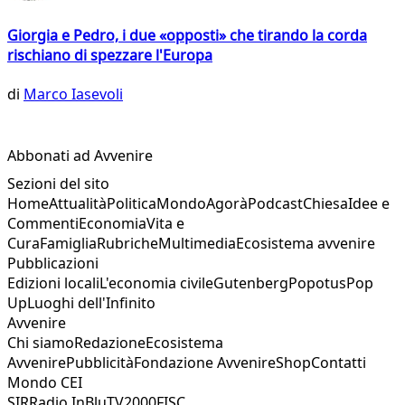
Giorgia e Pedro, i due «opposti» che tirando la corda
rischiano di spezzare l'Europa
di
Marco Iasevoli
Abbonati ad Avvenire
Sezioni del sito
Home
Attualità
Politica
Mondo
Agorà
Podcast
Chiesa
Idee e
Commenti
Economia
Vita e
Cura
Famiglia
Rubriche
Multimedia
Ecosistema avvenire
Pubblicazioni
Edizioni locali
L'economia civile
Gutenberg
Popotus
Pop
Up
Luoghi dell'Infinito
Avvenire
Chi siamo
Redazione
Ecosistema
Avvenire
Pubblicità
Fondazione Avvenire
Shop
Contatti
Mondo CEI
SIR
Radio InBlu
TV2000
FISC