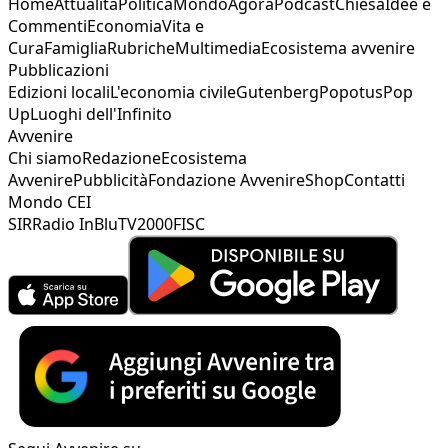
Home
Attualità
Politica
Mondo
Agorà
Podcast
Chiesa
Idee e
Commenti
Economia
Vita e
Cura
Famiglia
Rubriche
Multimedia
Ecosistema avvenire
Pubblicazioni
Edizioni locali
L'economia civile
Gutenberg
Popotus
Pop
Up
Luoghi dell'Infinito
Avvenire
Chi siamo
Redazione
Ecosistema
Avvenire
Pubblicità
Fondazione Avvenire
Shop
Contatti
Mondo CEI
SIR
Radio InBlu
TV2000
FISC