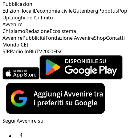
Pubblicazioni
Edizioni locali
L'economia civile
Gutenberg
Popotus
Pop
Up
Luoghi dell'Infinito
Avvenire
Chi siamo
Redazione
Ecosistema
Avvenire
Pubblicità
Fondazione Avvenire
Shop
Contatti
Mondo CEI
SIR
Radio InBlu
TV2000
FISC
Segui Avvenire su