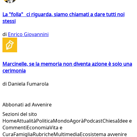
La "folla" ci riguarda, siamo chiamati a dare tutti noi
stessi
di
Enrico Giovannini
Marcinelle, se la memoria non diventa azione è solo una
cerimonia
di
Daniela Fumarola
Abbonati ad Avvenire
Sezioni del sito
Home
Attualità
Politica
Mondo
Agorà
Podcast
Chiesa
Idee e
Commenti
Economia
Vita e
Cura
Famiglia
Rubriche
Multimedia
Ecosistema avvenire