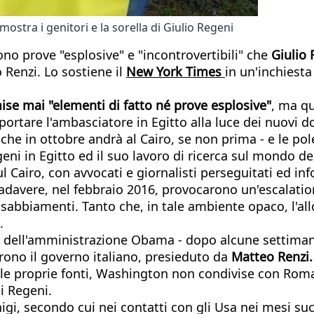
ostra i genitori e la sorella di Giulio Regeni
no prove "esplosive" e "incontrovertibili" che
Giulio
o Renzi. Lo sostiene il
New York Times
in un'inchiesta
se mai "elementi di fatto né prove esplosive"
, ma q
iportare l'ambasciatore in Egitto alla luce dei nuovi 
- che in ottobre andrà al Cairo, se non prima - e le po
geni in Egitto ed il suo lavoro di ricerca sul mondo de
l Cairo, con avvocati e giornalisti perseguitati ed in
adavere, nel febbraio 2016, provocarono un'escalation
insabbiamenti. Tanto che, in tale ambiente opaco, l'al
.
ti dell'amministrazione Obama - dopo alcune settimane
arono il governo italiano, presieduto da
Matteo Renzi
 proprie fonti, Washington non condivise con Roma i 
i Regeni.
igi, secondo cui nei contatti con gli Usa nei mesi su