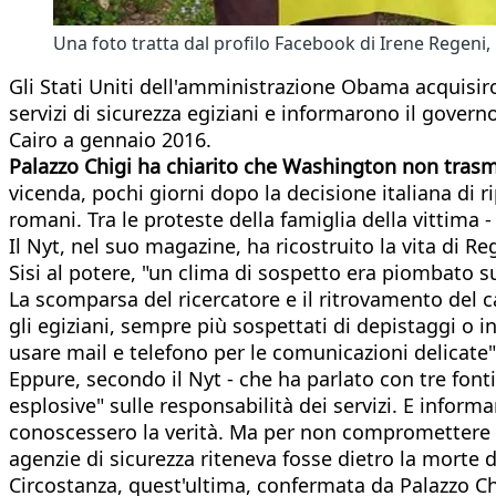
Una foto tratta dal profilo Facebook di Irene Regeni, m
Gli Stati Uniti dell'amministrazione Obama acquisiro
servizi di sicurezza egiziani e informarono il govern
Cairo a gennaio 2016.
Palazzo Chigi ha chiarito che Washington non trasmi
vicenda, pochi giorni dopo la decisione italiana di r
romani. Tra le proteste della famiglia della vittima 
Il Nyt, nel suo magazine, ha ricostruito la vita di Re
Sisi al potere, "un clima di sospetto era piombato su
La scomparsa del ricercatore e il ritrovamento del c
gli egiziani, sempre più sospettati di depistaggi o 
usare mail e telefono per le comunicazioni delicate"
Eppure, secondo il Nyt - che ha parlato con tre fon
esplosive" sulle responsabilità dei servizi. E inform
conoscessero la verità. Ma per non compromettere le
agenzie di sicurezza riteneva fosse dietro la morte d
Circostanza, quest'ultima, confermata da Palazzo Ch