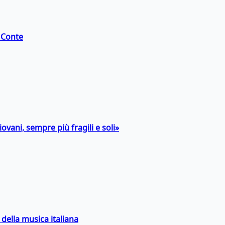
i Conte
ovani, sempre più fragili e soli»
della musica italiana