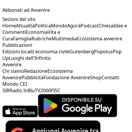
Abbonati ad Avvenire
Sezioni del sito
Home
Attualità
Politica
Mondo
Agorà
Podcast
Chiesa
Idee e
Commenti
Economia
Vita e
Cura
Famiglia
Rubriche
Multimedia
Ecosistema avvenire
Pubblicazioni
Edizioni locali
L'economia civile
Gutenberg
Popotus
Pop
Up
Luoghi dell'Infinito
Avvenire
Chi siamo
Redazione
Ecosistema
Avvenire
Pubblicità
Fondazione Avvenire
Shop
Contatti
Mondo CEI
SIR
Radio InBlu
TV2000
FISC