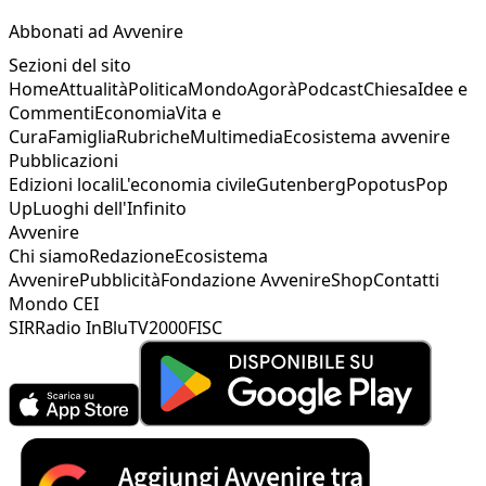
Abbonati ad Avvenire
Sezioni del sito
Home
Attualità
Politica
Mondo
Agorà
Podcast
Chiesa
Idee e
Commenti
Economia
Vita e
Cura
Famiglia
Rubriche
Multimedia
Ecosistema avvenire
Pubblicazioni
Edizioni locali
L'economia civile
Gutenberg
Popotus
Pop
Up
Luoghi dell'Infinito
Avvenire
Chi siamo
Redazione
Ecosistema
Avvenire
Pubblicità
Fondazione Avvenire
Shop
Contatti
Mondo CEI
SIR
Radio InBlu
TV2000
FISC