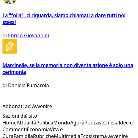
La "folla" ci riguarda, siamo chiamati a dare tutti noi
stessi
di
Enrico Giovannini
Marcinelle, se la memoria non diventa azione è solo una
cerimonia
di
Daniela Fumarola
Abbonati ad Avvenire
Sezioni del sito
Home
Attualità
Politica
Mondo
Agorà
Podcast
Chiesa
Idee e
Commenti
Economia
Vita e
Cura
Famiglia
Rubriche
Multimedia
Ecosistema avvenire