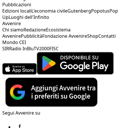
Pubblicazioni
Edizioni locali
L'economia civile
Gutenberg
Popotus
Pop
Up
Luoghi dell'Infinito
Avvenire
Chi siamo
Redazione
Ecosistema
Avvenire
Pubblicità
Fondazione Avvenire
Shop
Contatti
Mondo CEI
SIR
Radio InBlu
TV2000
FISC
Segui Avvenire su