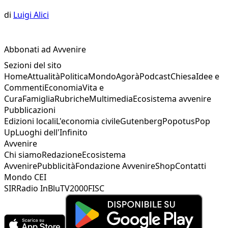
di
Luigi Alici
Abbonati ad Avvenire
Sezioni del sito
Home
Attualità
Politica
Mondo
Agorà
Podcast
Chiesa
Idee e
Commenti
Economia
Vita e
Cura
Famiglia
Rubriche
Multimedia
Ecosistema avvenire
Pubblicazioni
Edizioni locali
L'economia civile
Gutenberg
Popotus
Pop
Up
Luoghi dell'Infinito
Avvenire
Chi siamo
Redazione
Ecosistema
Avvenire
Pubblicità
Fondazione Avvenire
Shop
Contatti
Mondo CEI
SIR
Radio InBlu
TV2000
FISC