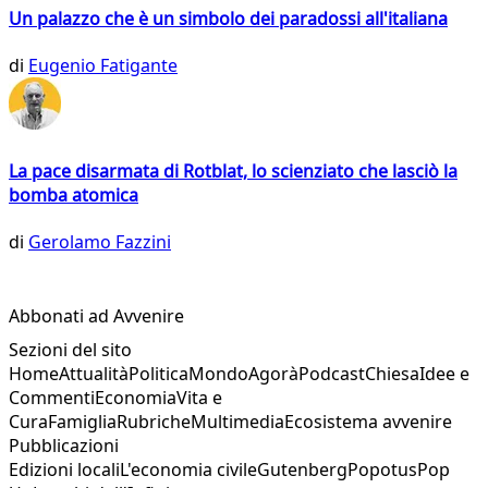
Un palazzo che è un simbolo dei paradossi all'italiana
di
Eugenio Fatigante
La pace disarmata di Rotblat, lo scienziato che lasciò la
bomba atomica
di
Gerolamo Fazzini
Abbonati ad Avvenire
Sezioni del sito
Home
Attualità
Politica
Mondo
Agorà
Podcast
Chiesa
Idee e
Commenti
Economia
Vita e
Cura
Famiglia
Rubriche
Multimedia
Ecosistema avvenire
Pubblicazioni
Edizioni locali
L'economia civile
Gutenberg
Popotus
Pop