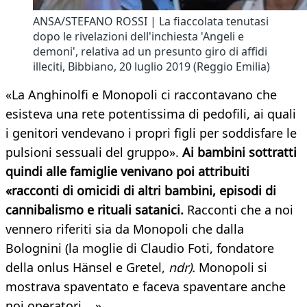
ANSA/STEFANO ROSSI | La fiaccolata tenutasi
dopo le rivelazioni dell'inchiesta 'Angeli e
demoni', relativa ad un presunto giro di affidi
illeciti, Bibbiano, 20 luglio 2019 (Reggio Emilia)
«La Anghinolfi e Monopoli ci raccontavano che
esisteva una rete potentissima di pedofili, ai quali
i genitori vendevano i propri figli per soddisfare le
pulsioni sessuali del gruppo».
Ai bambini sottratti
quindi alle famiglie venivano poi attribuiti
«racconti di omicidi di altri bambini, episodi di
cannibalismo e rituali satanici.
Racconti che a noi
vennero riferiti sia da Monopoli che dalla
Bolognini (la moglie di Claudio Foti, fondatore
della onlus Hänsel e Gretel,
ndr).
Monopoli si
mostrava spaventato e faceva spaventare anche
noi operatori... ».