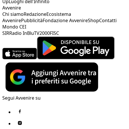
Up
Luoghi dell'Infinito
Avvenire
Chi siamo
Redazione
Ecosistema
Avvenire
Pubblicità
Fondazione Avvenire
Shop
Contatti
Mondo CEI
SIR
Radio InBlu
TV2000
FISC
Segui Avvenire su