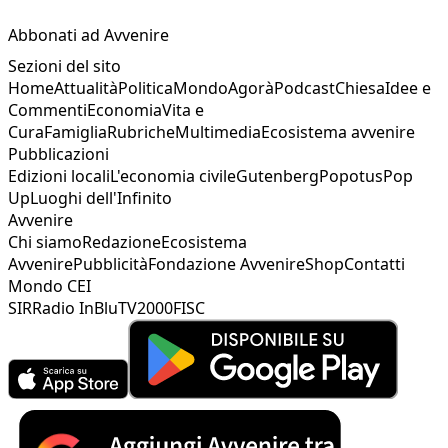
Abbonati ad Avvenire
Sezioni del sito
Home
Attualità
Politica
Mondo
Agorà
Podcast
Chiesa
Idee e
Commenti
Economia
Vita e
Cura
Famiglia
Rubriche
Multimedia
Ecosistema avvenire
Pubblicazioni
Edizioni locali
L'economia civile
Gutenberg
Popotus
Pop
Up
Luoghi dell'Infinito
Avvenire
Chi siamo
Redazione
Ecosistema
Avvenire
Pubblicità
Fondazione Avvenire
Shop
Contatti
Mondo CEI
SIR
Radio InBlu
TV2000
FISC