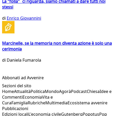
La "folla" ci riguarda, siamo chiamati a dare tutti noi
stessi
di
Enrico Giovannini
Marcinelle, se la memoria non diventa azione è solo una
cerimonia
di
Daniela Fumarola
Abbonati ad Avvenire
Sezioni del sito
Home
Attualità
Politica
Mondo
Agorà
Podcast
Chiesa
Idee e
Commenti
Economia
Vita e
Cura
Famiglia
Rubriche
Multimedia
Ecosistema avvenire
Pubblicazioni
Edizioni locali
L'economia civile
Gutenberg
Popotus
Pop