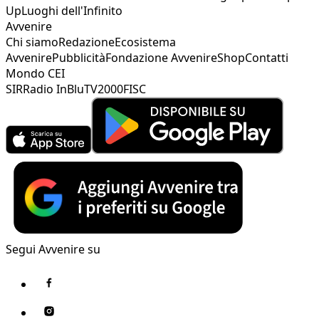
Up
Luoghi dell'Infinito
Avvenire
Chi siamo
Redazione
Ecosistema
Avvenire
Pubblicità
Fondazione Avvenire
Shop
Contatti
Mondo CEI
SIR
Radio InBlu
TV2000
FISC
Segui Avvenire su