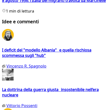
8 agosto 1956: l’Italia dei migranti travolta da Marcinelle
1 min di lettura
Idee e commenti
I deficit del "modello Albania" e quella rischiosa
scommessa sugli "hub"
di
Vincenzo R. Spagnolo
La dottrina della guerra giusta insostenibile nell’era
nucleare
di
Vittorio Possenti