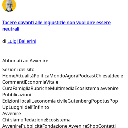
Tacere davanti alle ingiustizie non vuol dire essere
neutrali
di
Luigi Ballerini
Abbonati ad Avvenire
Sezioni del sito
Home
Attualità
Politica
Mondo
Agorà
Podcast
Chiesa
Idee e
Commenti
Economia
Vita e
Cura
Famiglia
Rubriche
Multimedia
Ecosistema avvenire
Pubblicazioni
Edizioni locali
L'economia civile
Gutenberg
Popotus
Pop
Up
Luoghi dell'Infinito
Avvenire
Chi siamo
Redazione
Ecosistema
Avvenire
Pubblicità
Fondazione Avvenire
Shop
Contatti