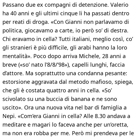
Passano due ex compagni di detenzione. Valerio
ha 40 anni e gli ultimi cinque li ha passati dentro
per reati di droga. «Con Gianni non parlavamo di
politica, giocavamo a carte, io però so’ di destra.
Chi eravamo in cella? Tutti italiani, meglio così, co’
gli stranieri è più difficile, gli arabi hanno la loro
mentalità». Poco dopo arriva Michele, 28 anni a
breve («so’ nato l’8/8/’98»), capelli lunghi, faccia
d’attore. Ma soprattutto una condanna pesante:
estorsione aggravata dal metodo mafioso, spiega,
che gli è costata quattro anni in cella. «So’
scivolato su una buccia di banana e ne sono
uscito». Ora una nuova vita nel bar di famiglia a
Nepi. «Com’era Gianni in cella? Alle 8.30 andava a
meditare e magari lo faceva anche per un’oretta,
ma non era robba per me. Però mi prendeva per le