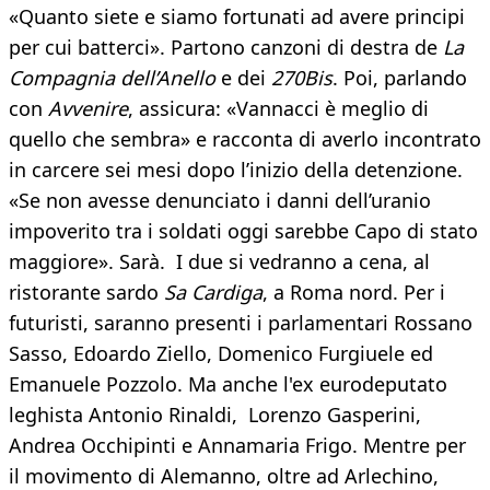
«Quanto siete e siamo fortunati ad avere principi
per cui batterci». Partono canzoni di destra de
La
Compagnia dell’Anello
e dei
270Bis
. Poi, parlando
con
Avvenire
, assicura: «Vannacci è meglio di
quello che sembra» e racconta di averlo incontrato
in carcere sei mesi dopo l’inizio della detenzione.
«Se non avesse denunciato i danni dell’uranio
impoverito tra i soldati oggi sarebbe Capo di stato
maggiore». Sarà. I due si vedranno a cena, al
ristorante sardo
Sa Cardiga
, a Roma nord. Per i
futuristi, saranno presenti i parlamentari Rossano
Sasso, Edoardo Ziello, Domenico Furgiuele ed
Emanuele Pozzolo. Ma anche l'ex eurodeputato
leghista Antonio Rinaldi, Lorenzo Gasperini,
Andrea Occhipinti e Annamaria Frigo. Mentre per
il movimento di Alemanno, oltre ad Arlechino,