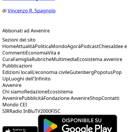
di
Vincenzo R. Spagnolo
Abbonati ad Avvenire
Sezioni del sito
Home
Attualità
Politica
Mondo
Agorà
Podcast
Chiesa
Idee e
Commenti
Economia
Vita e
Cura
Famiglia
Rubriche
Multimedia
Ecosistema avvenire
Pubblicazioni
Edizioni locali
L'economia civile
Gutenberg
Popotus
Pop
Up
Luoghi dell'Infinito
Avvenire
Chi siamo
Redazione
Ecosistema
Avvenire
Pubblicità
Fondazione Avvenire
Shop
Contatti
Mondo CEI
SIR
Radio InBlu
TV2000
FISC