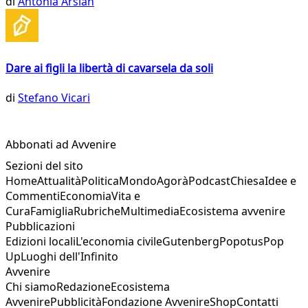
di
Antonia Arslan
Dare ai figli la libertà di cavarsela da soli
di
Stefano Vicari
Abbonati ad Avvenire
Sezioni del sito
Home
Attualità
Politica
Mondo
Agorà
Podcast
Chiesa
Idee e
Commenti
Economia
Vita e
Cura
Famiglia
Rubriche
Multimedia
Ecosistema avvenire
Pubblicazioni
Edizioni locali
L'economia civile
Gutenberg
Popotus
Pop
Up
Luoghi dell'Infinito
Avvenire
Chi siamo
Redazione
Ecosistema
Avvenire
Pubblicità
Fondazione Avvenire
Shop
Contatti