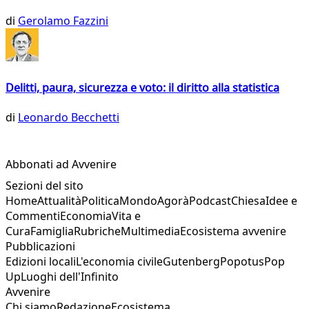
di
Gerolamo Fazzini
Delitti, paura, sicurezza e voto: il diritto alla statistica
di
Leonardo Becchetti
Abbonati ad Avvenire
Sezioni del sito
Home
Attualità
Politica
Mondo
Agorà
Podcast
Chiesa
Idee e
Commenti
Economia
Vita e
Cura
Famiglia
Rubriche
Multimedia
Ecosistema avvenire
Pubblicazioni
Edizioni locali
L'economia civile
Gutenberg
Popotus
Pop
Up
Luoghi dell'Infinito
Avvenire
Chi siamo
Redazione
Ecosistema