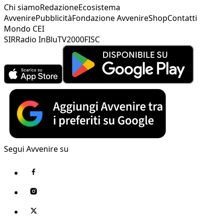
Chi siamo
Redazione
Ecosistema
Avvenire
Pubblicità
Fondazione Avvenire
Shop
Contatti
Mondo CEI
SIR
Radio InBlu
TV2000
FISC
Segui Avvenire su