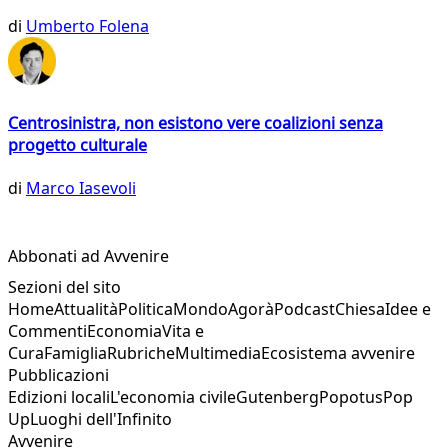
di
Umberto Folena
Centrosinistra, non esistono vere coalizioni senza
progetto culturale
di
Marco Iasevoli
Abbonati ad Avvenire
Sezioni del sito
Home
Attualità
Politica
Mondo
Agorà
Podcast
Chiesa
Idee e
Commenti
Economia
Vita e
Cura
Famiglia
Rubriche
Multimedia
Ecosistema avvenire
Pubblicazioni
Edizioni locali
L'economia civile
Gutenberg
Popotus
Pop
Up
Luoghi dell'Infinito
Avvenire