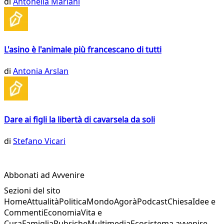
di
Antonella Mariani
L'asino è l'animale più francescano di tutti
di
Antonia Arslan
Dare ai figli la libertà di cavarsela da soli
di
Stefano Vicari
Abbonati ad Avvenire
Sezioni del sito
Home
Attualità
Politica
Mondo
Agorà
Podcast
Chiesa
Idee e
Commenti
Economia
Vita e
Cura
Famiglia
Rubriche
Multimedia
Ecosistema avvenire