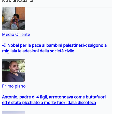
Altro di Attualità
Medio Oriente
«Il Nobel per la pace ai bambini palestinesi»: salgono a
migliaia le adesioni della società civile
Primo piano
Antonio, padre di 4 figli, arrotondava come buttafuori
ed è stato picchiato a morte fuori dalla discoteca