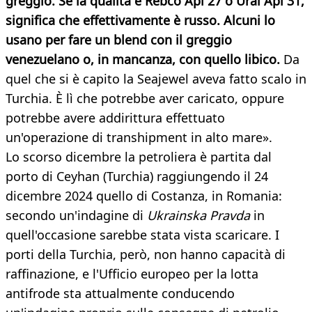
greggio. Se la qualità è Rebco Api 27 o Ural Api 31,
significa che effettivamente è russo. Alcuni lo
usano per fare un blend con il greggio
venezuelano o, in mancanza, con quello libico.
Da
quel che si è capito la Seajewel aveva fatto scalo in
Turchia. È lì che potrebbe aver caricato, oppure
potrebbe avere addirittura effettuato
un'operazione di transhipment in alto mare».
Lo scorso dicembre la petroliera è partita dal
porto di Ceyhan (Turchia) raggiungendo il 24
dicembre 2024 quello di Costanza, in Romania:
secondo un'indagine di
Ukrainska Pravda
in
quell'occasione sarebbe stata vista scaricare. I
porti della Turchia, però, non hanno capacità di
raffinazione, e l'Ufficio europeo per la lotta
antifrode sta attualmente conducendo