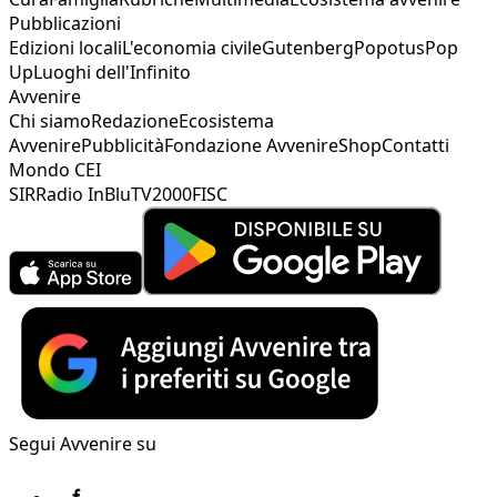
Pubblicazioni
Edizioni locali
L'economia civile
Gutenberg
Popotus
Pop
Up
Luoghi dell'Infinito
Avvenire
Chi siamo
Redazione
Ecosistema
Avvenire
Pubblicità
Fondazione Avvenire
Shop
Contatti
Mondo CEI
SIR
Radio InBlu
TV2000
FISC
Segui Avvenire su