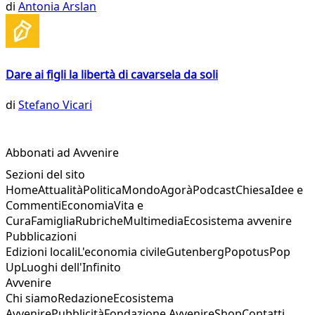
di
Antonia Arslan
Dare ai figli la libertà di cavarsela da soli
di
Stefano Vicari
Abbonati ad Avvenire
Sezioni del sito
Home
Attualità
Politica
Mondo
Agorà
Podcast
Chiesa
Idee e
Commenti
Economia
Vita e
Cura
Famiglia
Rubriche
Multimedia
Ecosistema avvenire
Pubblicazioni
Edizioni locali
L'economia civile
Gutenberg
Popotus
Pop
Up
Luoghi dell'Infinito
Avvenire
Chi siamo
Redazione
Ecosistema
Avvenire
Pubblicità
Fondazione Avvenire
Shop
Contatti