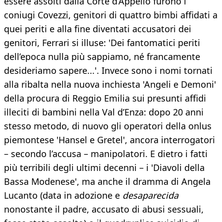
essere assolti dalla Corte d’Appello furono i
coniugi Covezzi, genitori di quattro bimbi affidati a
quei periti e alla fine diventati accusatori dei
genitori, Ferrari si illuse: 'Dei fantomatici periti
dell’epoca nulla più sappiamo, né francamente
desideriamo sapere...'. Invece sono i nomi tornati
alla ribalta nella nuova inchiesta 'Angeli e Demoni'
della procura di Reggio Emilia sui presunti affidi
illeciti di bambini nella Val d’Enza: dopo 20 anni
stesso metodo, di nuovo gli operatori della onlus
piemontese 'Hansel e Gretel', ancora interrogatori
– secondo l’accusa – manipolatori. E dietro i fatti
più terribili degli ultimi decenni – i 'Diavoli della
Bassa Modenese', ma anche il dramma di Angela
Lucanto (data in adozione e
desaparecida
nonostante il padre, accusato di abusi sessuali,