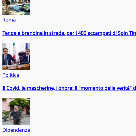
Roma
Tende e brandine in strada, per i 400 accampati di Spin T
Politica
Il Covid, le mascherine, l'onore: il "momento della verità" 
Dipendenze