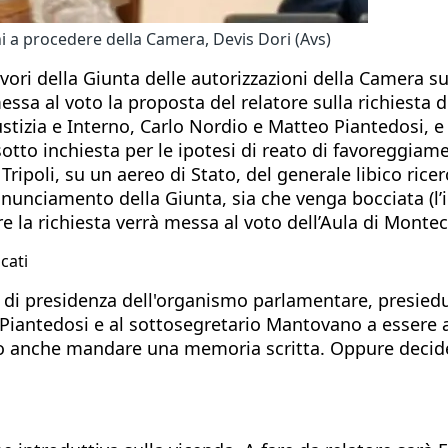
ni a procedere della Camera, Devis Dori (Avs)
vori della Giunta delle autorizzazioni della Camera s
essa al voto la proposta del relatore sulla richiesta 
Giustizia e Interno, Carlo Nordio e Matteo Piantedosi, 
sotto inchiesta per le ipotesi di reato di favoreggiame
a Tripoli, su un aereo di Stato, del generale libico ric
onunciamento della Giunta, sia che venga bocciata (l’ip
e la richiesta verrà messa al voto dell’Aula di Montec
cati
icio di presidenza dell'organismo parlamentare, presie
e Piantedosi e al sottosegretario Mantovano a essere 
bbero anche mandare una memoria scritta. Oppure dec