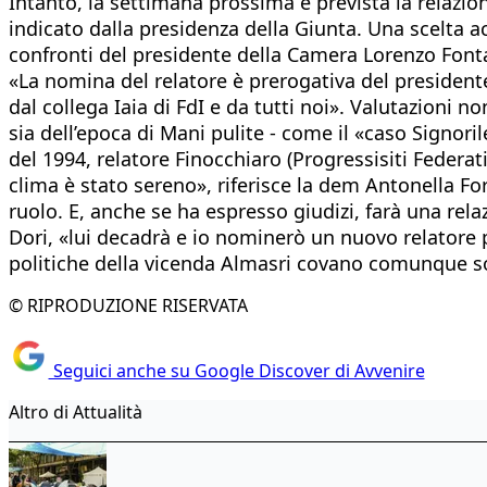
Intanto, la settimana prossima è prevista la relazio
indicato dalla presidenza della Giunta. Una scelta
confronti del presidente della Camera Lorenzo Fonta
«La nomina del relatore è prerogativa del presidente
dal collega Iaia di FdI e da tutti noi». Valutazioni 
sia dell’epoca di Mani pulite - come il «caso Signori
del 1994, relatore Finocchiaro (Progressisiti Federat
clima è stato sereno», riferisce la dem Antonella For
ruolo. E, anche se ha espresso giudizi, farà una rel
Dori, «lui decadrà e io nominerò un nuovo relatore pe
politiche della vicenda Almasri covano comunque sot
© RIPRODUZIONE RISERVATA
Seguici anche su Google Discover di Avvenire
Altro di Attualità