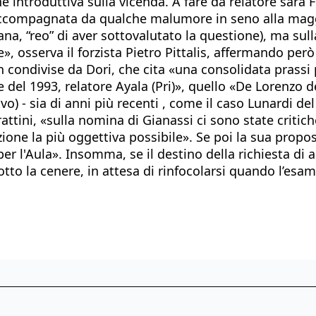
ne introduttiva sulla vicenda. A fare da relatore sar
 accompagnata da qualche malumore in seno alla magg
na, “reo” di aver sottovalutato la questione), ma sul
», osserva il forzista Pietro Pittalis, affermando pe
non condivise da Dori, che cita «una consolidata prass
le del 1993, relatore Ayala (Pri)», quello «De Lorenzo 
ivo) - sia di anni più recenti , come il caso Lunardi d
attini, «sulla nomina di Gianassi ci sono state critic
azione la più oggettiva possibile». Se poi la sua pro
r l'Aula». Insomma, se il destino della richiesta di a
to la cenere, in attesa di rinfocolarsi quando l’esam