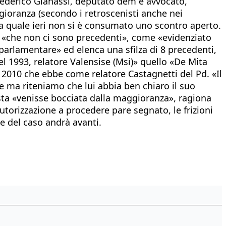
à Federico Gianassi, deputato dem e avvocato,
ioranza (secondo i retroscenisti anche nei
la quale ieri non si è consumato uno scontro aperto.
rò «che non ci sono precedenti», come «evidenziato
i parlamentare» ed elenca una sfilza di 8 precedenti,
del 1993, relatore Valensise (Msi)» quello «De Mita
el 2010 che ebbe come relatore Castagnetti del Pd. «Il
he ma riteniamo che lui abbia ben chiaro il suo
posta «venisse bocciata dalla maggioranza», ragiona
utorizzazione a procedere pare segnato, le frizioni
e del caso andrà avanti.