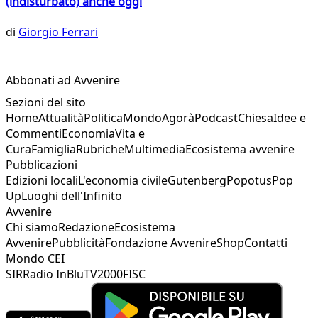
(indisturbato) anche oggi
di
Giorgio Ferrari
Abbonati ad Avvenire
Sezioni del sito
Home
Attualità
Politica
Mondo
Agorà
Podcast
Chiesa
Idee e
Commenti
Economia
Vita e
Cura
Famiglia
Rubriche
Multimedia
Ecosistema avvenire
Pubblicazioni
Edizioni locali
L'economia civile
Gutenberg
Popotus
Pop
Up
Luoghi dell'Infinito
Avvenire
Chi siamo
Redazione
Ecosistema
Avvenire
Pubblicità
Fondazione Avvenire
Shop
Contatti
Mondo CEI
SIR
Radio InBlu
TV2000
FISC