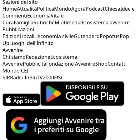
Sezioni del sito
Home
Attualità
Politica
Mondo
Agorà
Podcast
Chiesa
Idee e
Commenti
Economia
Vita e
Cura
Famiglia
Rubriche
Multimedia
Ecosistema avvenire
Pubblicazioni
Edizioni locali
L'economia civile
Gutenberg
Popotus
Pop
Up
Luoghi dell'Infinito
Avvenire
Chi siamo
Redazione
Ecosistema
Avvenire
Pubblicità
Fondazione Avvenire
Shop
Contatti
Mondo CEI
SIR
Radio InBlu
TV2000
FISC