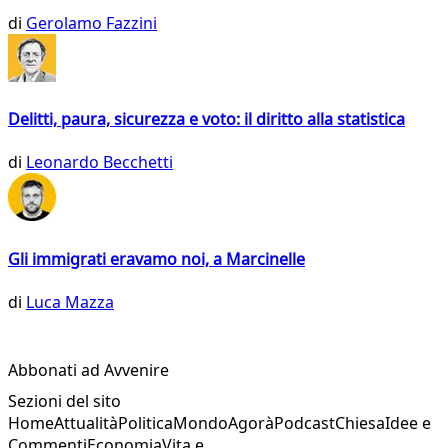
di
Gerolamo Fazzini
Delitti, paura, sicurezza e voto: il diritto alla statistica
di
Leonardo Becchetti
Gli immigrati eravamo noi, a Marcinelle
di
Luca Mazza
Abbonati ad Avvenire
Sezioni del sito
Home
Attualità
Politica
Mondo
Agorà
Podcast
Chiesa
Idee e
Commenti
Economia
Vita e