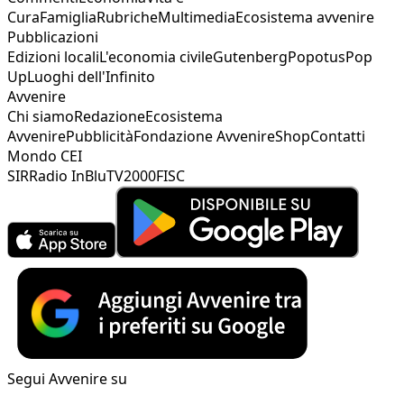
Cura
Famiglia
Rubriche
Multimedia
Ecosistema avvenire
Pubblicazioni
Edizioni locali
L'economia civile
Gutenberg
Popotus
Pop
Up
Luoghi dell'Infinito
Avvenire
Chi siamo
Redazione
Ecosistema
Avvenire
Pubblicità
Fondazione Avvenire
Shop
Contatti
Mondo CEI
SIR
Radio InBlu
TV2000
FISC
Segui Avvenire su