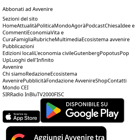
Abbonati ad Avvenire
Sezioni del sito
Home
Attualità
Politica
Mondo
Agorà
Podcast
Chiesa
Idee e
Commenti
Economia
Vita e
Cura
Famiglia
Rubriche
Multimedia
Ecosistema avvenire
Pubblicazioni
Edizioni locali
L'economia civile
Gutenberg
Popotus
Pop
Up
Luoghi dell'Infinito
Avvenire
Chi siamo
Redazione
Ecosistema
Avvenire
Pubblicità
Fondazione Avvenire
Shop
Contatti
Mondo CEI
SIR
Radio InBlu
TV2000
FISC