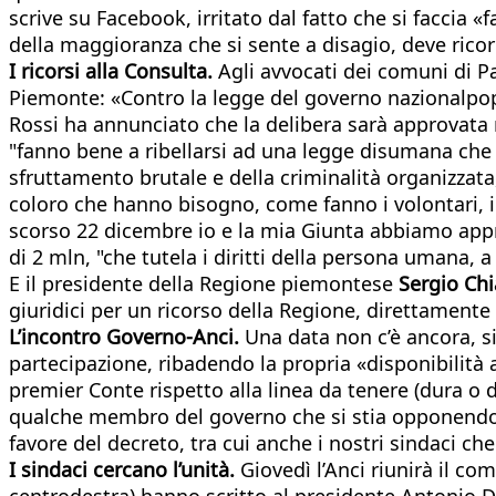
scrive su Facebook, irritato dal fatto che si faccia 
della maggioranza che si sente a disagio, deve rico
I ricorsi alla Consulta.
Agli avvocati dei comuni di P
Piemonte: «Contro la legge del governo nazionalpopu
Rossi ha annunciato che la delibera sarà approvata n
"fanno bene a ribellarsi ad una legge disumana che m
sfruttamento brutale e della criminalità organizzata,
coloro che hanno bisogno, come fanno i volontari, i
scorso 22 dicembre io e la mia Giunta abbiamo appr
di 2 mln, "che tutela i diritti della persona umana, a
E il presidente della Regione piemontese
Sergio Ch
giuridici per un ricorso della Regione, direttamen
L’incontro Governo-Anci.
Una data non c’è ancora, si
partecipazione, ribadendo la propria «disponibilità 
premier Conte rispetto alla linea da tenere (dura o d
qualche membro del governo che si stia opponendo a 
favore del decreto, tra cui anche i nostri sindaci ch
I sindaci cercano l’unità.
Giovedì l’Anci riunirà il com
centrodestra) hanno scritto al presidente Antonio 