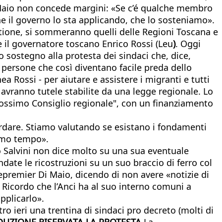
 Di Maio non concede margini: «Se c’é qualche membro
e il governo lo sta applicando, che lo sosteniamo».
tione, si sommeranno quelli delle Regioni Toscana e
e il governatore toscano Enrico Rossi (Leu
)
. Oggi
 sostegno alla protesta dei sindaci che, dice,
 persone che così diventano facile preda dello
a Rossi - per aiutare e assistere i migranti e tutti
avranno tutele stabilite da una legge regionale. Lo
rossimo Consiglio regionale", con un finanziamento
rdare. Stiamo valutando se esistano i fondamenti
remo tempo».
ro Salvini non dice molto su una sua eventuale
ate le ricostruzioni su un suo braccio di ferro col
icepremier Di Maio, dicendo di non avere «notizie di
 Ricordo che l’Anci ha al suo interno comuni a
pplicarlo».
tro ieri una trentina di sindaci pro decreto (molti di
DUZIONE RISERVATA
LA PROTESTA
La