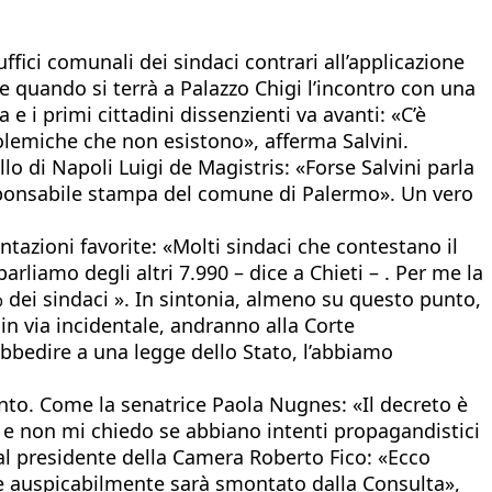
uffici comunali dei sindaci contrari all’applicazione
 e quando si terrà a Palazzo Chigi l’incontro con una
a e i primi cittadini dissenzienti va avanti: «C’è
olemiche che non esistono», afferma Salvini.
llo di Napoli Luigi de Magistris: «Forse Salvini parla
 responsabile stampa del comune di Palermo». Un vero
ntazioni favorite: «Molti sindaci che contestano il
rliamo degli altri 7.990 – dice a Chieti – . Per me la
% dei sindaci ». In sintonia, almeno su questo punto,
 in via incidentale, andranno alla Corte
obbedire a una legge dello Stato, l’abbiamo
ento. Come la senatrice Paola Nugnes: «Il decreto è
a, e non mi chiedo se abbiano intenti propagandistici
al presidente della Camera Roberto Fico: «Ecco
he auspicabilmente sarà smontato dalla Consulta»,