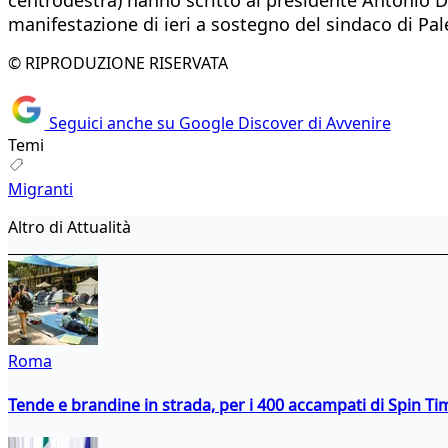
manifestazione di ieri a sostegno del sindaco di Pa
© RIPRODUZIONE RISERVATA
Seguici anche su Google Discover di Avvenire
Temi
Migranti
Altro di Attualità
Roma
Tende e brandine in strada, per i 400 accampati di Spin T