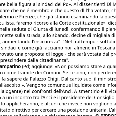
«fare bella figura ai sindaci del Pd». Ai dissenzienti
rdare che ne é membro e che questo dl l’ha votato, ch
alermo e Firenze, che già stanno esaminando la ques
lista, faremo ricorso alla Corte costituzionale», dic
ella seduta di Giunta di lunedì, confermando il pieno
ette sulla strada, allo sbando, decine di migliaia di
 aumentando l'insicurezza". "Nel frattempo - sottoline
 sindaci e come già facciamo noi, almeno in Toscana 
ovato una proposta di legge - che sarà votata dal p
 prescindere dalla cittadinanza".
iamparino
(Pd) aggiunge: «Non possiamo stare a gua
te o come tramite dei Comuni. Se ci sono, non perde
 fa sapere da Palazzo Chigi. Dal canto suo, il minist
all’ascolto ». Vengono comunque liquidate come infond
ialogante) nei confronti dell’Anci. A smentirlo è il v
un incontro tra l’Anci e il presidente del Consiglio.
e lo applicheranno, e alcuni che invece non vogliono a
itato direttivo per cercare una posizione unitaria. L’al
Decaro sollecitando un chiarimento interno.
©
RIPRO