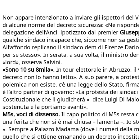
Non appare intenzionato a inviare gli ispettori del V
di alcune norme del decreto sicurezza: «Ne risponder
delegazione dell’Anci, ipotizzato dal premier
Giusep
qualche sindaco incapace che, siccome non sa gestire
All’affondo replicano il sindaco dem di Firenze Dario 
per se stesso». In serata, a sua volta, il ministro 
«lord», osserva Salvini.
«Sono 10 su 8mila».
In tour elettorale in Abruzzo, i
decreto non lo hanno letto». A suo parere, a protesta
polemica non esiste, c’è una legge dello Stato, firm
è l’altro partner di governo: «La protesta dei sindac
Costituzionale che li giudicherà », dice Luigi Di M
sostenuta e la portiamo avanti».
M5s, voci di dissenso.
Il capo politico di M5s resta 
una ferita che non si è mai chiusa – lamenta –. Io s
». Sempre a Palazzo Madama (dove i numeri della ma
quello che si ottiene emanando un decreto incostit