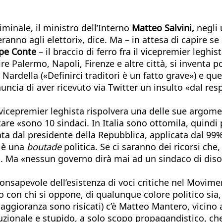
iminale, il ministro dell’Interno
Matteo Salvini,
negli 
anno agli elettori», dice. Ma – in attesa di capire se
pe Conte
– il braccio di ferro fra il vicepremier leghist
 Palermo, Napoli, Firenze e altre città, si inventa p
Nardella («Definirci traditori è un fatto grave») e que
denuncia di aver ricevuto via Twitter un insulto «dal
l vicepremier leghista rispolvera una delle sue argome
re «sono 10 sindaci. In Italia sono ottomila, quindi pa
ata dal presidente della Repubblica, applicata dal 99
i è una
boutade
politica. Se ci saranno dei ricorsi che,
aio. Ma «nessun governo dirà mai ad un sindaco di dis
consapevole dell’esistenza di voci critiche nel Movim
to con chi si oppone, di qualunque colore politico si
ggioranza sono risicati) c’è Matteo Mantero, vicino 
uzionale e stupido, a solo scopo propagandistico, c