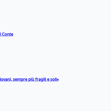
di Conte
ovani, sempre più fragili e soli»