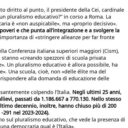
 diritto al punto, il presidente della Cei, cardinale
 un pluralismo educativo?” in corso a Roma. La
taria è «non auspicabile», ma «proprio decisivo».
poveri e che punta all’integrazione e a svolgere la
’importanza di «stringere alleanze per far fronte
della Conferenza italiana superiori maggiori (Cism),
, stanno «creando spezzoni di scuola privata
e». Un pluralismo educativo è allora possibile, ha
». Una scuola, cioè, non «delle élite ma del
r rispondere alla domanda di educazione delle
esantemente colpendo l’Italia.
Negli ultimi 25 anni,
allievi, passati da 1.186.667 a 770.130. Nello stesso
’ultimo decennio, inoltre, hanno chiuso più di 200
 -291 nel 2023-2024).
o sul pluralismo educativo, che vede la presenza di
 una democrazia qual è l’Italia».