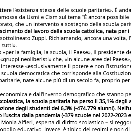
e l’esistenza stessa delle scuole paritarie». È andato
promossa da Usmi e Cism sul tema “È ancora possibile
orato, che un intervento a sostegno della scuola pari
cimento del lavoro della scuola cattolica, nata per i 
 sottolineato Zuppi. Richiamando, ancora una volta, l
 tutti».
 «per la famiglia, la scuola, il Paese», il presidente 
«gruppi neoliberisti» che, «in alcune aree del Paese»
 interesse «esclusivamente il potere e non l’istruzion
 scuola democratica che corrisponde alla Costituzione
ritarie, nate alcune più di un secolo fa, proprio pe
si economica e dall’inverno demografico che stanno p
colastica, la scuola paritaria ha perso il 35,1% degli 
zione degli studenti del 6,3% (-474.779 alunni). Nell
 l’uscita dalla pandemia (-379 scuole nel 2022-2023 e
a Alfieri, esperta di diritto scolastico – si reggon
nopolio educativo, invece, è tipico dei regimi e non di