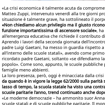
«La crisi economica è talmente acuta da comprometter
Matteo Zuppi, intervenuto venerdì alla tre giorni 
situazione è talmente grave, ha sottolineato il porp
«Non chiediamo alcun privilegio ma il giusto riconos
funzione importantissima di ascensore sociale»
, ha
all’emergenza educativa che richiede il contributo di
Aprendo i lavori della seconda giornata dell’incontro
padre Luigi Gaetani, ha messo in guardia rispetto a 
all’interno delle scuole statali», avendo come primo
ricordato padre Gaetani, soltanto «se difendiamo la
popolo». Come sono, appunto, le scuole pubbliche pa
famiglie meno abbienti.
La loro presenza, però, oggi è minacciata dalla cri
da quando è in vigore la legge 62/2000 sulla parità s
lasso di tempo, la scuola statale ha visto una contra
scuole paritarie l’anno, trend continuato anche dopo
«Le moderne democrazie – ha ammonito suor Anna Moni
scuole statali e di scuole pubbliche paritarie. Il mo