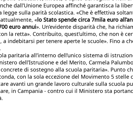
i anche dall’Unione Europea affinché garantisca la lib
 legge sulla parità scolastica. «Che è effettiva solta
 attualmente, «
lo Stato spende circa 7mila euro all’a
 700 euro annui
». Un’evidente disparità che, ha richia
i con la retta». Contribuito, quest’ultimo, che non è c
si, a indebitarsi per tenere aperte le scuole». Fino a
.
a paritaria all’interno dell’unico sistema di istruzio
istero dell’Istruzione e del Merito, Carmela Palumbo,
e concrete di sostegno alla scuola paritaria». Punto c
rotonda, con la sola eccezione del Movimento 5 stelle 
are avanti un grande lavoro culturale sulla scuola pu
icolare, in Campania - contro cui il Ministero sta port
à.