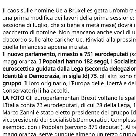
Il caos sulle nomine Ue a Bruxelles getta un’ombra
una prima modifica dei lavori della prima sessione:
sessione di luglio, che si tiene a metà mese) dovrà
pacchetto di nomine. Non mancano anche voci di un 
d’accordo sulle 'alte cariche' Ue. Rinviati alla pro
quella finlandese appena iniziata.
Il
nuovo parlamento, rimasto a 751 eurodeputati
(s
maggioranza.
I Popolari hanno 182 seggi, i Socialist
euroscettica guidata dalla Lega (seconda delegazion
Identità e Democrazia, in sigla Id) 73
, gli altri sono
gruppo
. Il loro originario, l’Europa delle libertà e 
Conservatori) li ha accolti.
LA FOTO
Gli europarlamentari Brexit voltano le spa
L’Italia conta 73 eurodeputati, di cui 28 della Lega, 1
Marco Zanni è stato eletto presidente del gruppo Id, 
vicepresidenti dei Socialisti&Democratici. Complessi
esempio, con i Popolari (servono 375 deputati). Al t
maggioranza, serve dunque almeno un terzo gruppo,