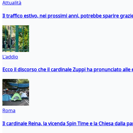
Attualità
Il traffico estivo, nei prossimi anni, potrebbe sparire grazie
L'addio
Ecco il discorso che il cardinale Zuppi ha pronunciato alle 
Roma
Il cardinale Reina, la vicenda Spin Time e la Chiesa dalla par