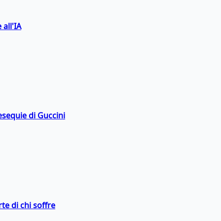
 all'IA
esequie di Guccini
te di chi soffre