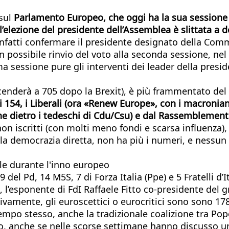
 sul
Parlamento Europeo, che oggi ha la sua sessione
l’elezione del presidente dell’Assemblea è slittata a
 infatti confermare il presidente designato della Com
possibile rinvio del voto alla seconda sessione, nel
ssima sessione pure gli interventi dei leader della pr
cenderà a 705 dopo la Brexit), è più frammentato del 
i 154, i Liberali (ora «Renew Europe», con i macroniani
e dietro i tedeschi di Cdu/Csu) e dal Rassemblement 
 non iscritti (con molti meno fondi e scarsa influenza),
della democrazia diretta, non ha più i numeri, e nessun
lle durante l'inno europeo
9 del Pd, 14 M5S, 7 di Forza Italia (Ppe) e 5 Fratelli d’
l’esponente di FdI Raffaele Fitto co-presidente del gr
vamente, gli euroscettici o eurocritici sono sono 178
empo stesso, anche la tradizionale coalizione tra Popo
 anche se nelle scorse settimane hanno discusso un