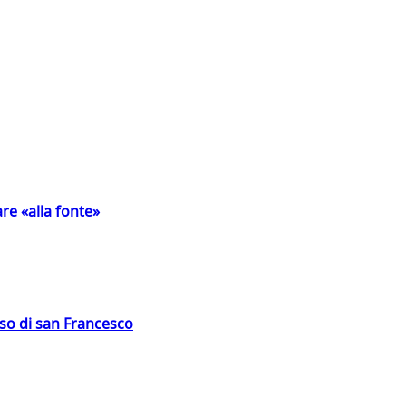
are «alla fonte»
oso di san Francesco