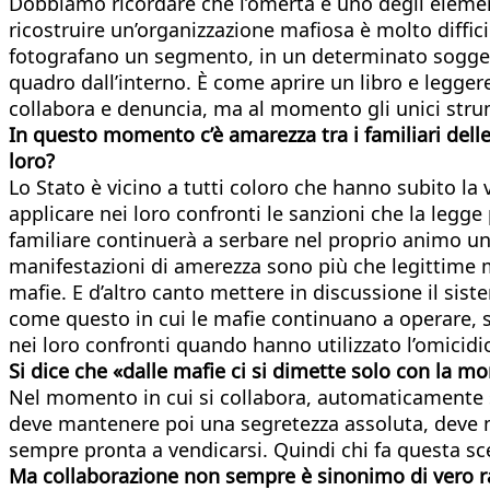
Dobbiamo ricordare che l’omertà è uno degli elementi
ricostruire un’organizzazione mafiosa è molto diffici
fotografano un segmento, in un determinato soggett
quadro dall’interno. È come aprire un libro e legger
collabora e denuncia, ma al momento gli unici strumen
In questo momento c’è amarezza tra i familiari delle 
loro?
Lo Stato è vicino a tutti coloro che hanno subito la v
applicare nei loro confronti le sanzioni che la legge 
familiare continuerà a serbare nel proprio animo un
manifestazioni di amerezza sono più che legittime ma
mafie. E d’altro canto mettere in discussione il sis
come questo in cui le mafie continuano a operare, s
nei loro confronti quando hanno utilizzato l’omicidi
Si dice che «dalle mafie ci si dimette solo con la mo
Nel momento in cui si collabora, automaticamente si 
deve mantenere poi una segretezza assoluta, deve m
sempre pronta a vendicarsi. Quindi chi fa questa sc
Ma collaborazione non sempre è sinonimo di vero 