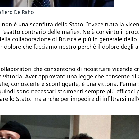
Cafiero De Raho
 non è una sconfitta dello Stato. Invece tutta la vicen
 è l’esatto contrario delle mafie». Ne è convinto il pr
della collaborazione di Brusca e più in generale del
Un dolore che facciamo nostro perché il dolore degli al
collaboratori che consentono di ricostruire vicende cr
na vittoria. Aver approvato una legge che consente di
ie, conoscerle e sconfiggerle, è una vittoria. Fermars
quindi sono necessari strumenti sempre più efficaci 
nare lo Stato, ma anche per impedire di infiltrarsi nel