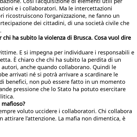
azione. Così l’acquisizione di elementi utili per
ioni e i collaboratori. Ma le intercettazioni
 ricostruiscono l’organizzazione, ne fanno un
ecipazione dei cittadini, di una società civile che
.
r chi ha subito la violenza di Brusca. Cosa vuol dire
 vittime. E si impegna per individuare i responsabili e
etta. È chiaro che chi ha subito la perdita di un
i autori, anche quando collaborano. Quindi le
e arrivati né si potrà arrivare a scardinare le
e di benefici, non può essere fatto in un momento
rande pressione che lo Stato ha potuto esercitare
itica.
l mafioso?
empre voluto uccidere i collaboratori. Chi collabora
attirare l’attenzione. La mafia non dimentica, è