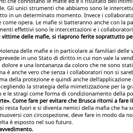
 che connotano le mafie ed è il risultato dell’intimid
le. Gli unici strumenti che abbiamo sono le intercettaz
o in un determinato momento. Invece i collaboratori
e come opera. Le mafie si batteranno anche con la part
ti effettivi sono le intercettazioni e i collaboratori
vittime delle mafie, si riaprono ferite soprattutto pe
iolenza delle mafie e in particolare ai familiari delle
prevede in uno Stato di diritto in cui non vale la vend
 dolore e una lontananza da coloro che ne sono stat
 è anche vero che senza i collaboratori non si sarebb
tema della protezione e quindi anche dell’applicazion
cegliendo la strategia della mimetizzazione per la g
o e le stragi come forma di condizionamento della pol
rte». Come fare per evitare che Brusca ritorni a fare i
resta fuori e si diventa nemici della mafia che ha s
uoversi con circospezione, deve fare in modo da non 
elta è esposto nel suo futuro.
ravvedimento.