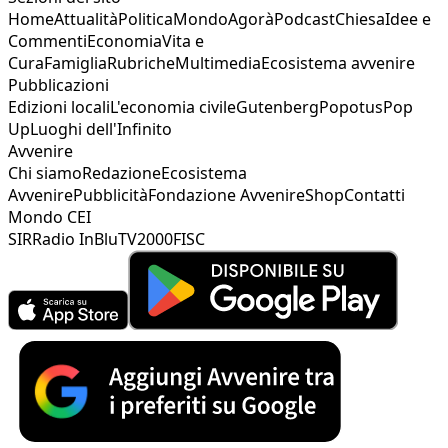
Home
Attualità
Politica
Mondo
Agorà
Podcast
Chiesa
Idee e
Commenti
Economia
Vita e
Cura
Famiglia
Rubriche
Multimedia
Ecosistema avvenire
Pubblicazioni
Edizioni locali
L'economia civile
Gutenberg
Popotus
Pop
Up
Luoghi dell'Infinito
Avvenire
Chi siamo
Redazione
Ecosistema
Avvenire
Pubblicità
Fondazione Avvenire
Shop
Contatti
Mondo CEI
SIR
Radio InBlu
TV2000
FISC