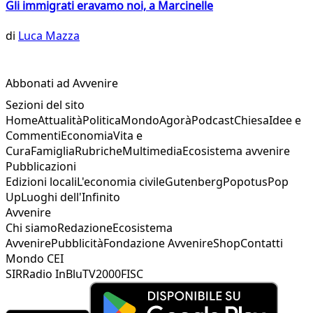
Gli immigrati eravamo noi, a Marcinelle
di
Luca Mazza
Abbonati ad Avvenire
Sezioni del sito
Home
Attualità
Politica
Mondo
Agorà
Podcast
Chiesa
Idee e
Commenti
Economia
Vita e
Cura
Famiglia
Rubriche
Multimedia
Ecosistema avvenire
Pubblicazioni
Edizioni locali
L'economia civile
Gutenberg
Popotus
Pop
Up
Luoghi dell'Infinito
Avvenire
Chi siamo
Redazione
Ecosistema
Avvenire
Pubblicità
Fondazione Avvenire
Shop
Contatti
Mondo CEI
SIR
Radio InBlu
TV2000
FISC