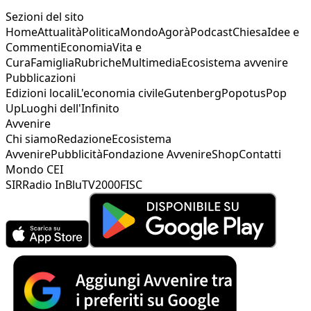
Sezioni del sito
Home
Attualità
Politica
Mondo
Agorà
Podcast
Chiesa
Idee e
Commenti
Economia
Vita e
Cura
Famiglia
Rubriche
Multimedia
Ecosistema avvenire
Pubblicazioni
Edizioni locali
L'economia civile
Gutenberg
Popotus
Pop
Up
Luoghi dell'Infinito
Avvenire
Chi siamo
Redazione
Ecosistema
Avvenire
Pubblicità
Fondazione Avvenire
Shop
Contatti
Mondo CEI
SIR
Radio InBlu
TV2000
FISC