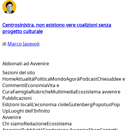
Centrosinistra, non esistono vere coalizioni senza
progetto culturale
di
Marco Iasevoli
Abbonati ad Avvenire
Sezioni del sito
Home
Attualità
Politica
Mondo
Agorà
Podcast
Chiesa
Idee e
Commenti
Economia
Vita e
Cura
Famiglia
Rubriche
Multimedia
Ecosistema avvenire
Pubblicazioni
Edizioni locali
L'economia civile
Gutenberg
Popotus
Pop
Up
Luoghi dell'Infinito
Avvenire
Chi siamo
Redazione
Ecosistema
Avvenire
Pubblicità
Fondazione Avvenire
Shop
Contatti