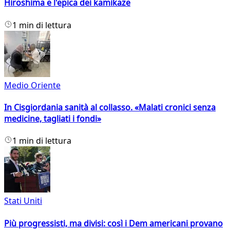
Hiroshima e l'epica dei kamikaze
1 min di lettura
Medio Oriente
In Cisgiordania sanità al collasso. «Malati cronici senza
medicine, tagliati i fondi»
1 min di lettura
Stati Uniti
Più progressisti, ma divisi: così i Dem americani provano