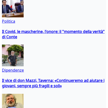
Politica
Il Covid, le mascherine, l'onore: il "momento della verità"
di Conte
Dipendenze
Il vice di don Mazzi, Taverna: «Continueremo ad aiutare i
giovani, sempre più fragili e soli»