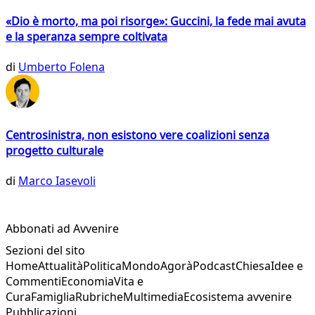
«Dio è morto, ma poi risorge»: Guccini, la fede mai avuta
e la speranza sempre coltivata
di
Umberto Folena
Centrosinistra, non esistono vere coalizioni senza
progetto culturale
di
Marco Iasevoli
Abbonati ad Avvenire
Sezioni del sito
Home
Attualità
Politica
Mondo
Agorà
Podcast
Chiesa
Idee e
Commenti
Economia
Vita e
Cura
Famiglia
Rubriche
Multimedia
Ecosistema avvenire
Pubblicazioni