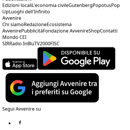
Edizioni locali
L'economia civile
Gutenberg
Popotus
Pop
Up
Luoghi dell'Infinito
Avvenire
Chi siamo
Redazione
Ecosistema
Avvenire
Pubblicità
Fondazione Avvenire
Shop
Contatti
Mondo CEI
SIR
Radio InBlu
TV2000
FISC
Segui Avvenire su