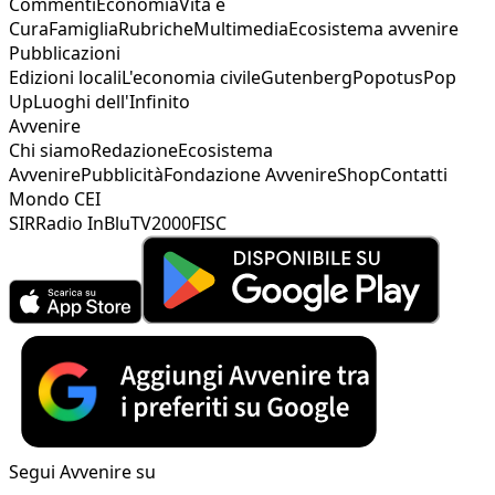
Commenti
Economia
Vita e
Cura
Famiglia
Rubriche
Multimedia
Ecosistema avvenire
Pubblicazioni
Edizioni locali
L'economia civile
Gutenberg
Popotus
Pop
Up
Luoghi dell'Infinito
Avvenire
Chi siamo
Redazione
Ecosistema
Avvenire
Pubblicità
Fondazione Avvenire
Shop
Contatti
Mondo CEI
SIR
Radio InBlu
TV2000
FISC
Segui Avvenire su