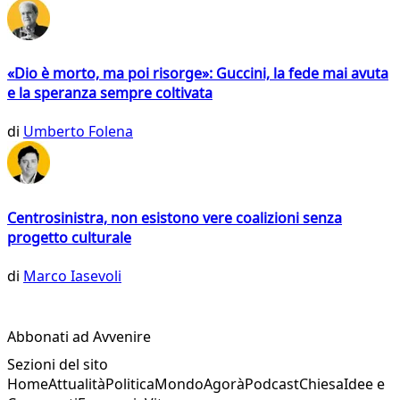
«Dio è morto, ma poi risorge»: Guccini, la fede mai avuta
e la speranza sempre coltivata
di
Umberto Folena
Centrosinistra, non esistono vere coalizioni senza
progetto culturale
di
Marco Iasevoli
Abbonati ad Avvenire
Sezioni del sito
Home
Attualità
Politica
Mondo
Agorà
Podcast
Chiesa
Idee e