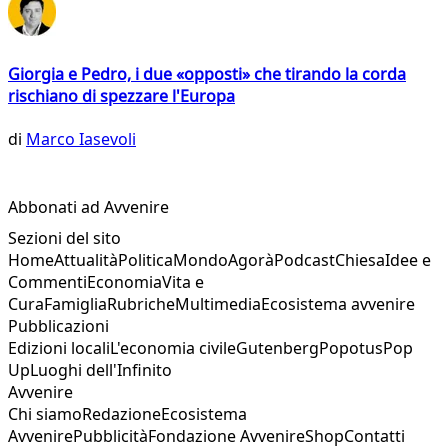
Giorgia e Pedro, i due «opposti» che tirando la corda
rischiano di spezzare l'Europa
di
Marco Iasevoli
Abbonati ad Avvenire
Sezioni del sito
Home
Attualità
Politica
Mondo
Agorà
Podcast
Chiesa
Idee e
Commenti
Economia
Vita e
Cura
Famiglia
Rubriche
Multimedia
Ecosistema avvenire
Pubblicazioni
Edizioni locali
L'economia civile
Gutenberg
Popotus
Pop
Up
Luoghi dell'Infinito
Avvenire
Chi siamo
Redazione
Ecosistema
Avvenire
Pubblicità
Fondazione Avvenire
Shop
Contatti