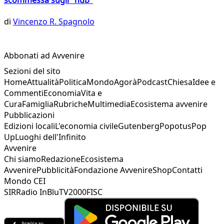
di
Vincenzo R. Spagnolo
Abbonati ad Avvenire
Sezioni del sito
Home
Attualità
Politica
Mondo
Agorà
Podcast
Chiesa
Idee e
Commenti
Economia
Vita e
Cura
Famiglia
Rubriche
Multimedia
Ecosistema avvenire
Pubblicazioni
Edizioni locali
L'economia civile
Gutenberg
Popotus
Pop
Up
Luoghi dell'Infinito
Avvenire
Chi siamo
Redazione
Ecosistema
Avvenire
Pubblicità
Fondazione Avvenire
Shop
Contatti
Mondo CEI
SIR
Radio InBlu
TV2000
FISC