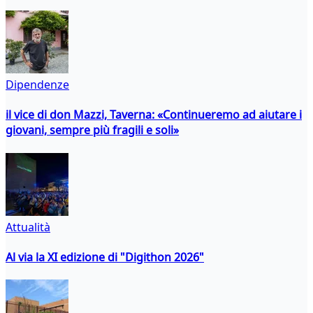
Dipendenze
il vice di don Mazzi, Taverna: «Continueremo ad aiutare i
giovani, sempre più fragili e soli»
Attualità
Al via la XI edizione di "Digithon 2026"