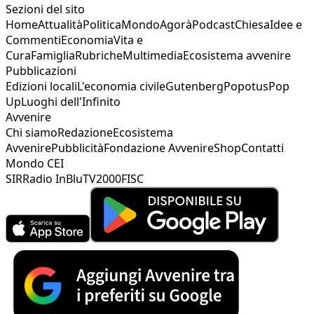
Sezioni del sito
Home
Attualità
Politica
Mondo
Agorà
Podcast
Chiesa
Idee e
Commenti
Economia
Vita e
Cura
Famiglia
Rubriche
Multimedia
Ecosistema avvenire
Pubblicazioni
Edizioni locali
L'economia civile
Gutenberg
Popotus
Pop
Up
Luoghi dell'Infinito
Avvenire
Chi siamo
Redazione
Ecosistema
Avvenire
Pubblicità
Fondazione Avvenire
Shop
Contatti
Mondo CEI
SIR
Radio InBlu
TV2000
FISC